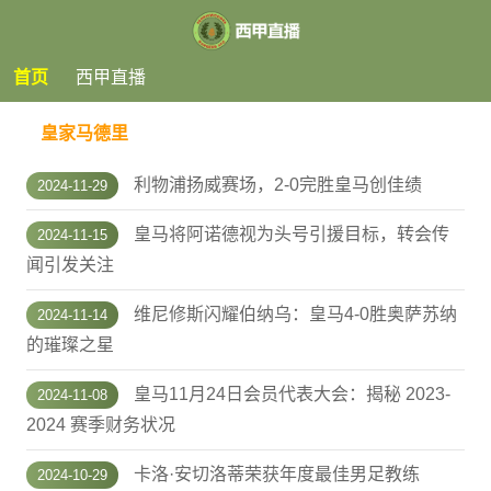
首页
西甲直播
皇家马德里
利物浦扬威赛场，2-0完胜皇马创佳绩
2024-11-29
皇马将阿诺德视为头号引援目标，转会传
2024-11-15
闻引发关注
维尼修斯闪耀伯纳乌：皇马4-0胜奥萨苏纳
2024-11-14
的璀璨之星
皇马11月24日会员代表大会：揭秘 2023-
2024-11-08
2024 赛季财务状况
卡洛·安切洛蒂荣获年度最佳男足教练
2024-10-29