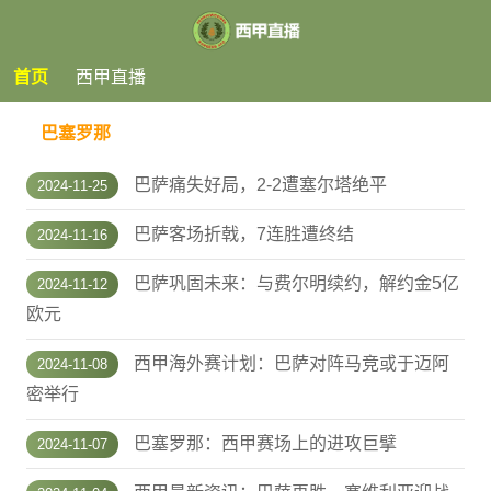
首页
西甲直播
巴塞罗那
巴萨痛失好局，2-2遭塞尔塔绝平
2024-11-25
巴萨客场折戟，7连胜遭终结
2024-11-16
巴萨巩固未来：与费尔明续约，解约金5亿
2024-11-12
欧元
西甲海外赛计划：巴萨对阵马竞或于迈阿
2024-11-08
密举行
巴塞罗那：西甲赛场上的进攻巨擘
2024-11-07